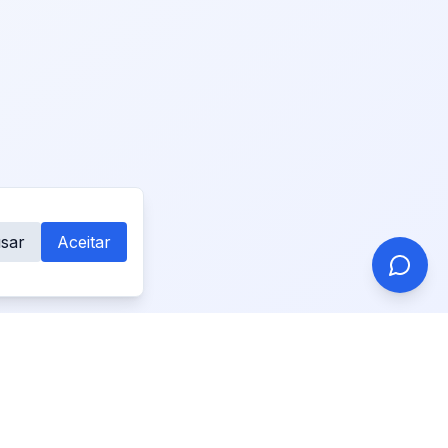
sar
Aceitar
 Francesa
Fale conosco
Email
contact@primo-studio.fr