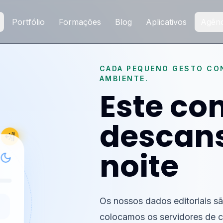
Portfólio
Formações
Blog
Aplicativos
Agênc
CADA PEQUENO GESTO CON
AMBIENTE.
Este co
descan
noite
Os nossos dados editoriais s
colocamos os servidores de c