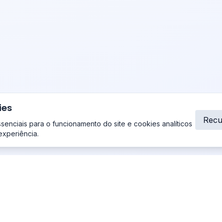
ies
Recu
enciais para o funcionamento do site e cookies analíticos
experiência.
resa
Nossos serviços na Guiana Francesa
e nós
Criação de site