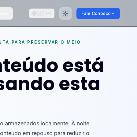
ia
🇧🇷
PT
Fale Conosco
TA PARA PRESERVAR O MEIO
nteúdo está
sando esta
ão armazenados localmente. À noite,
onteúdo em repouso para reduzir o