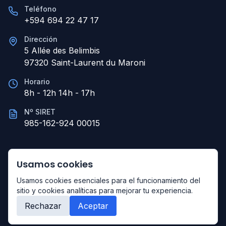
Teléfono
+594 694 22 47 17
Dirección
5 Allée des Belimbis
97320 Saint-Laurent du Maroni
Horario
8h - 12h 14h - 17h
Nº SIRET
985-162-924 00015
Usamos cookies
©
2026
Primo-Studio.
Todos los derechos reservados.
Usamos cookies esenciales para el funcionamiento del
sitio y cookies analíticas para mejorar tu experiencia.
Aviso legal
Política de privacidad
Términos de uso
Política de cookies
Rechazar
Aceptar